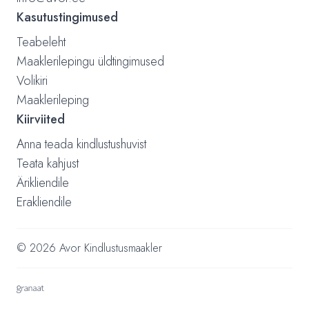
Kasutustingimused
Teabeleht
Maaklerilepingu üldtingimused
Volikiri
Maaklerileping
Kiirviited
Anna teada kindlustushuvist
Teata kahjust
Ärikliendile
Erakliendile
© 2026 Avor Kindlustusmaakler