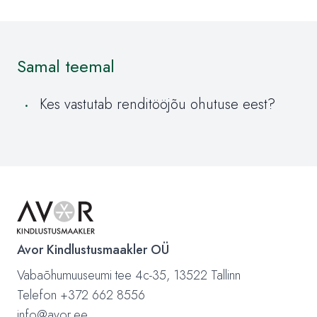
Samal teemal
Kes vastutab renditööjõu ohutuse eest?
Avor Kindlustusmaakler OÜ
Vabaõhumuuseumi tee 4c-35, 13522 Tallinn
Telefon +372 662 8556
info@avor.ee