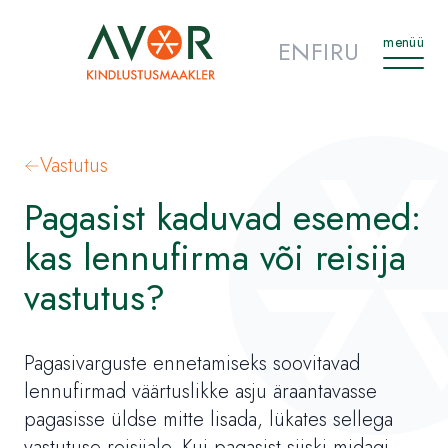
menüü
EN
FI
RU
Vastutus
Pagasist kaduvad esemed:
kas lennufirma või reisija
vastutus?
Pagasivarguste ennetamiseks soovitavad
lennufirmad väärtuslikke asju äraantavasse
pagasisse üldse mitte lisada, lükates sellega
vastutuse reisijale. Kui pagasist siiski midagi