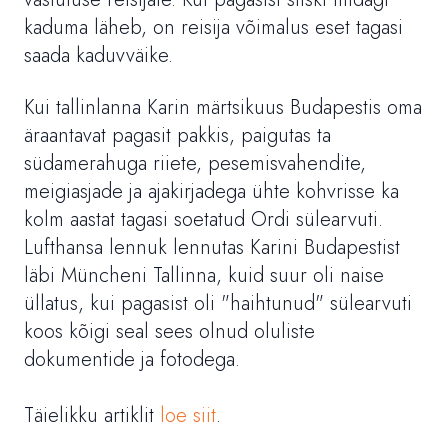
kaduma läheb, on reisija võimalus eset tagasi
saada kaduvväike.
Kui tallinlanna Karin märtsikuus Budapestis oma
äraantavat pagasit pakkis, paigutas ta
südamerahuga riiete, pesemisvahendite,
meigiasjade ja ajakirjadega ühte kohvrisse ka
kolm aastat tagasi soetatud Ordi sülearvuti.
Lufthansa lennuk lennutas Karini Budapestist
läbi Müncheni Tallinna, kuid suur oli naise
üllatus, kui pagasist oli "haihtunud" sülearvuti
koos kõigi seal sees olnud oluliste
dokumentide ja fotodega.
Täielikku artiklit
loe siit
.