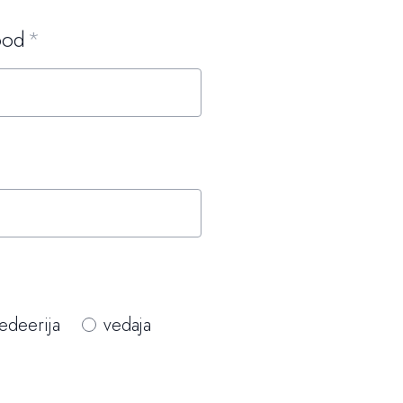
ood
edeerija
vedaja