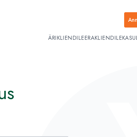
Ann
ÄRIKLIENDILE
ERAKLIENDILE
KASU
us