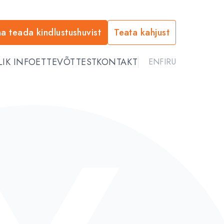
a teada kindlustushuvist
Teata kahjust
LIK INFO
ETTEVÕTTEST
KONTAKT
EN
FI
RU