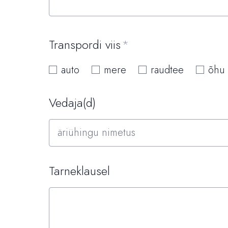
Transpordi viis
auto
mere
raudtee
õhu
Vedaja(d)
Tarneklausel